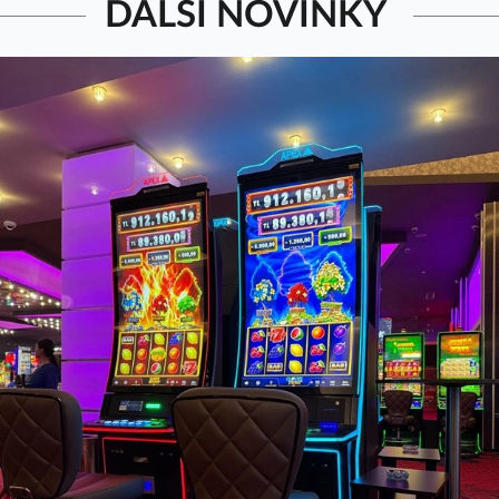
DALŠÍ NOVINKY