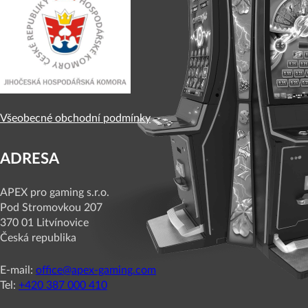
Všeobecné obchodní podmínky
ADRESA
APEX pro gaming s.r.o.
Pod Stromovkou 207
370 01 Litvínovice
Česká republika
E-mail:
office@apex-gaming.com
Tel:
+420 387 000 410