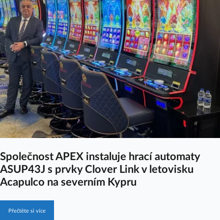
Společnost APEX instaluje hrací automaty
ASUP43J s prvky Clover Link v letovisku
Acapulco na severním Kypru
Přečtěte si více