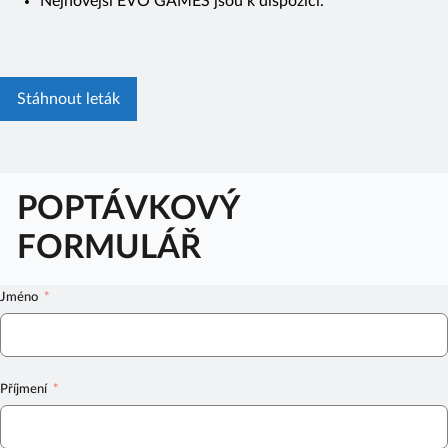
Nejnovější EVO GAMES jsou k dispozici.
Stáhnout leták
POPTÁVKOVÝ
FORMULÁŘ
Jméno
Příjmení