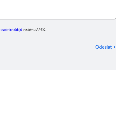
 osobních údajů
systému APEX.
Odeslat >