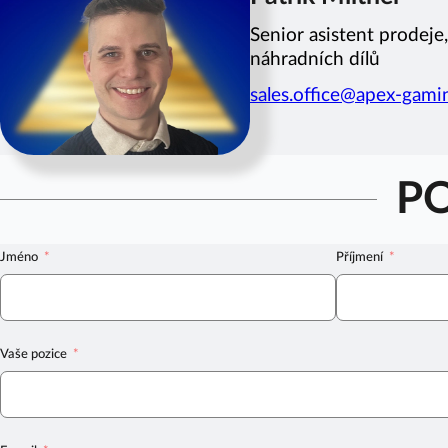
Senior asistent prodeje
náhradních dílů
sales.office@apex-gam
P
Jméno
Příjmení
Vaše pozice