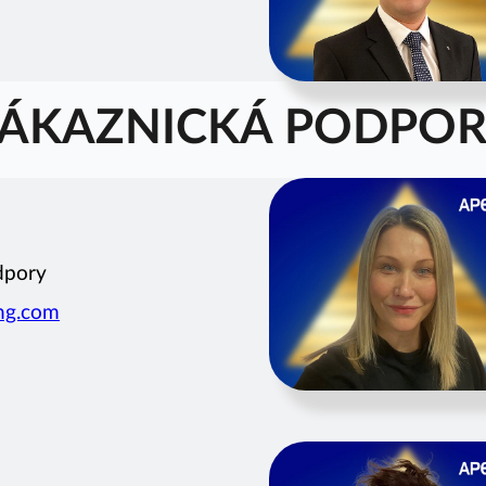
ÁKAZNICKÁ PODPO
dpory
ing.com