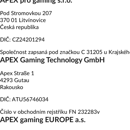
APEX pro gaming s.r.o.
Pod Stromovkou 207
370 01 Litvínovice
Česká republika
DIČ: CZ24201294
Společnost zapsaná pod značkou C 31205 u Krajskéh
APEX Gaming Technology GmbH
Apex Straße 1
4293 Gutau
Rakousko
DIČ: ATU56746034
Číslo v obchodním rejstříku FN 232283v
APEX gaming EUROPE a.s.