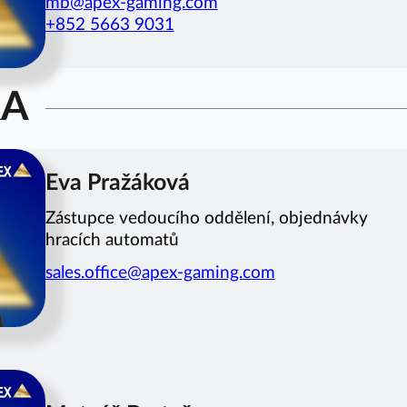
mb@apex-gaming.com
+852 5663 9031
RA
Eva Pražáková
Zástupce vedoucího oddělení, objednávky
hracích automatů
sales.office@apex-gaming.com