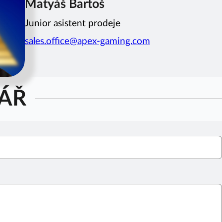
Matyáš Bartoš
Junior asistent prodeje
sales.office@apex-gaming.com
ÁŘ