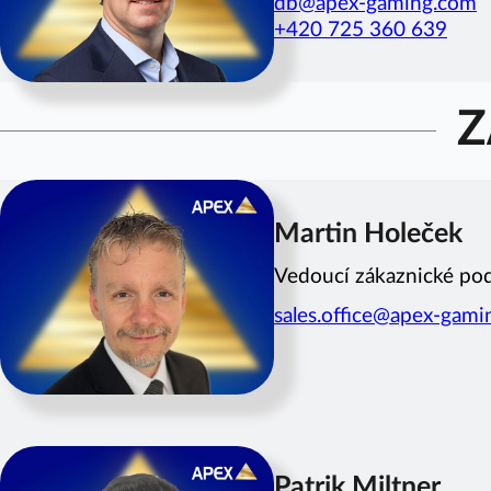
db@apex-gaming.com
+420 725 360 639
Z
Martin Holeček
Vedoucí zákaznické po
sales.office@apex-gam
Patrik Miltner