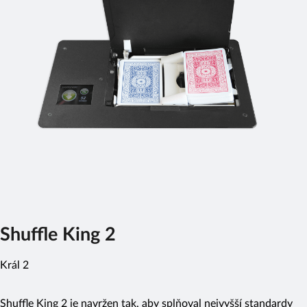
Shuffle King 2
Král 2
Shuffle King 2 je navržen tak, aby splňoval nejvyšší standardy