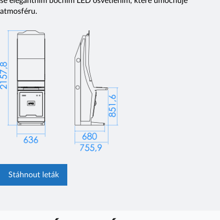
se elegantním bočním LED osvětlením, které umocňuje
atmosféru.
Stáhnout leták