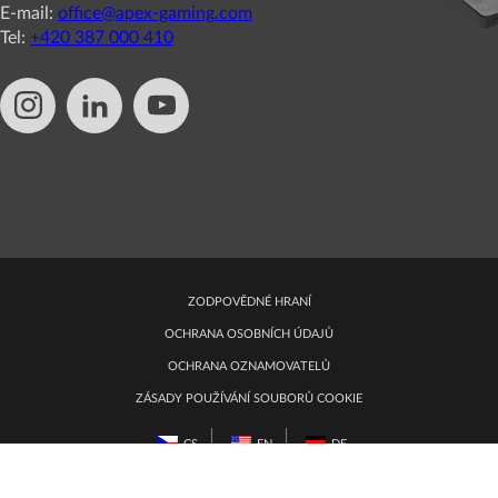
E-mail:
office@apex-gaming.com
Tel:
+420 387 000 410
ZODPOVĚDNÉ HRANÍ
OCHRANA OSOBNÍCH ÚDAJŮ
OCHRANA OZNAMOVATELŮ
ZÁSADY POUŽÍVÁNÍ SOUBORŮ COOKIE
CS
EN
DE
UPRAVIT PŘEDVOLBY SOUBORŮ COOKIE