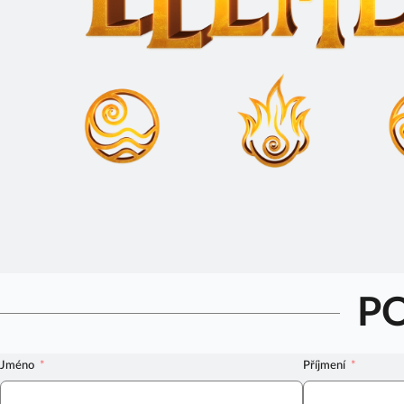
P
Jméno
Příjmení