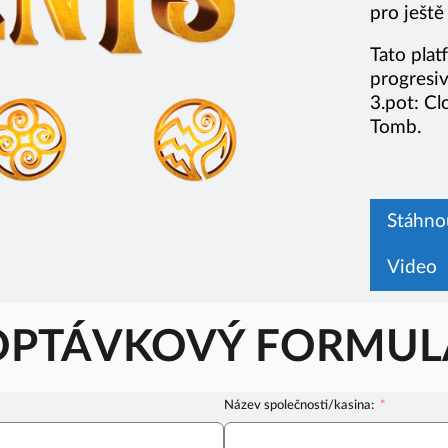
pro ještě
Tato plat
progresiv
3.pot: Cl
Tomb.
Stáhno
Video
OPTÁVKOVÝ FORMUL
Název společnosti/kasina: