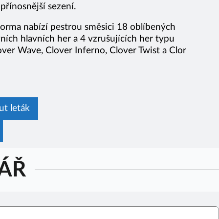
 přínosnější sezení.
forma nabízí pestrou směsici 18 oblíbených
ních hlavních her a 4 vzrušujících her typu
over Wave, Clover Inferno, Clover Twist a Clor
ut leták
ÁŘ