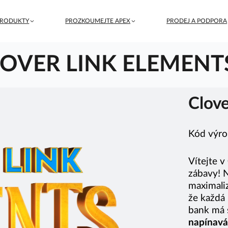
PRODUKTY
PROZKOUMEJTE APEX
PRODEJ A PODPORA
LOVER LINK ELEMENT
Clov
Kód výro
Vítejte v
zábavy! N
maximali
že každá 
bank má 
napínavá