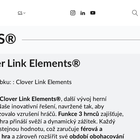
CS
S®
er Link Elements®
bku: :
Clover Link Elements
Clover Link Elements®
, další vývoj herní
aše inovativní řešení, navržené tak, aby
zovalo vzrušení hráčů.
Funkce 3 hrnců
zajišťuje,
hra přináší svěží a dynamický zážitek. Každý
stejnou hodnotu, což zaručuje
férová a
 hra
a zároveň rozšířit své
období obohacování