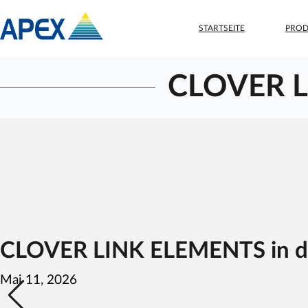
STARTSEITE
PROD
CLOVER L
CLOVER LINK ELEMENTS in de
Mai 11, 2026