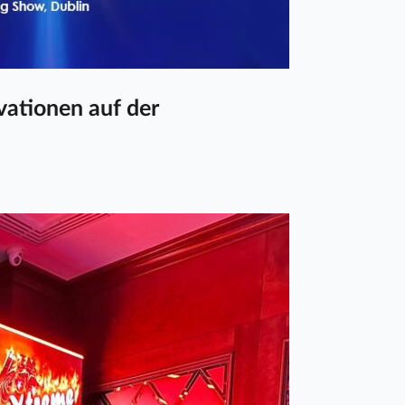
vationen auf der