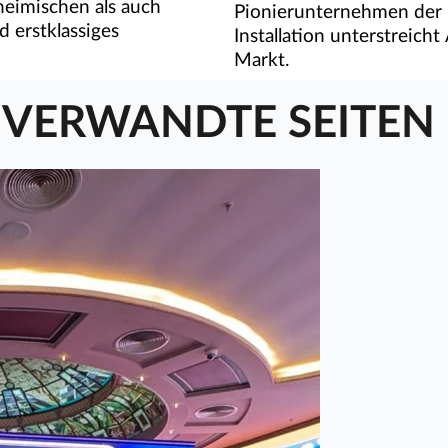
heimischen als auch
Pionierunternehmen der In
d erstklassiges
Installation unterstreic
Markt.
VERWANDTE SEITEN