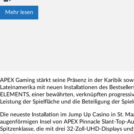
Mehr lesen
APEX Gaming stärkt seine Präsenz in der Karibik sowi
Lateinamerika mit neuen Installationen des Bestsell
ELEMENTS, einer bewährten, verknüpften progressive
Leistung der Spielfläche und die Beteiligung der Spie
Die neueste Installation im Jump Up Casino in St. Ma
augenförmigen Insel von APEX Pinnacle Slant-Top-A
Spitzenklasse, die mit drei 32-Zoll-UHD-Displays und 