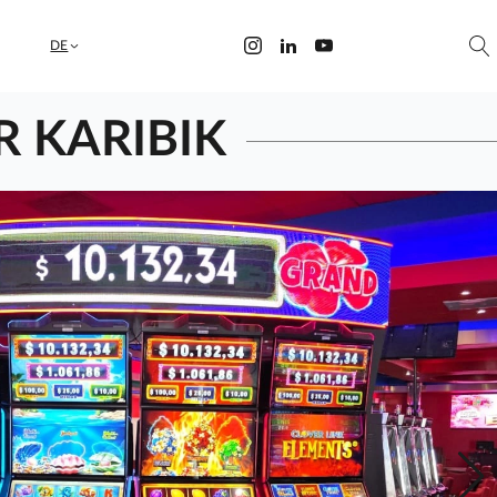
DE
R KARIBIK