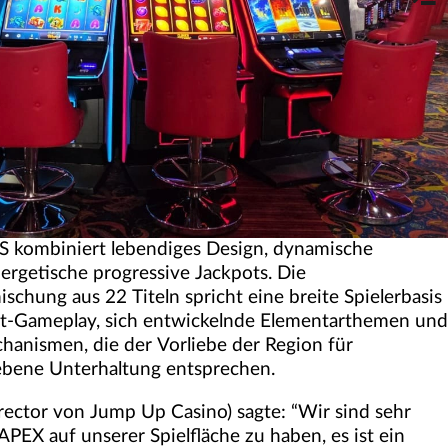
ombiniert lebendiges Design, dynamische
rgetische progressive Jackpots. Die
chung aus 22 Titeln spricht eine breite Spielerbasis
Pot-Gameplay, sich entwickelnde Elementarthemen und
chanismen, die der Vorliebe der Region für
ebene Unterhaltung entsprechen.
rector von Jump Up Casino) sagte: “Wir sind sehr
APEX auf unserer Spielfläche zu haben, es ist ein