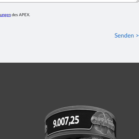
mungen
des APEX.
Senden >
.