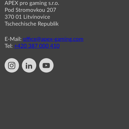
APEX pro gaming s.r.o.
Pod Stromovkou 207
370 01 Litvínovice
Tschechische Republik
E-Mail:
office@apex-gaming.com
Tel:
+420 387 000 410