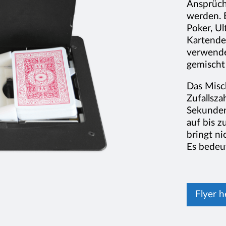
Ansprüch
werden. E
Poker, U
Kartendec
verwende
gemischt 
Das Misc
Zufallsz
Sekunden
auf bis z
bringt ni
Es bedeu
Flyer 