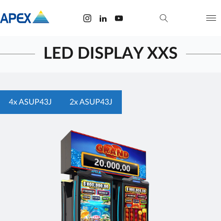
LED DISPLAY XXS
4x ASUP43J
2x ASUP43J