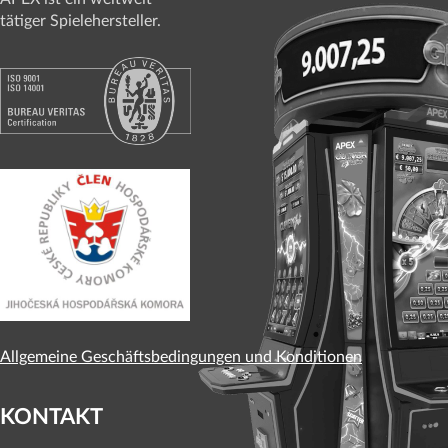
tätiger Spielehersteller.
Allgemeine Geschäftsbedingungen und Konditionen
KONTAKT