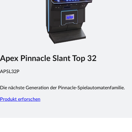
Apex Pinnacle Slant Top 32
APSL32P
Die nächste Generation der Pinnacle-Spielautomatenfamilie.
Produkt erforschen