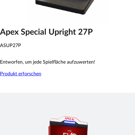
Apex Special Upright 27P
ASUP27P
Entworfen, um jede Spielfläche aufzuwerten!
Produkt erforschen