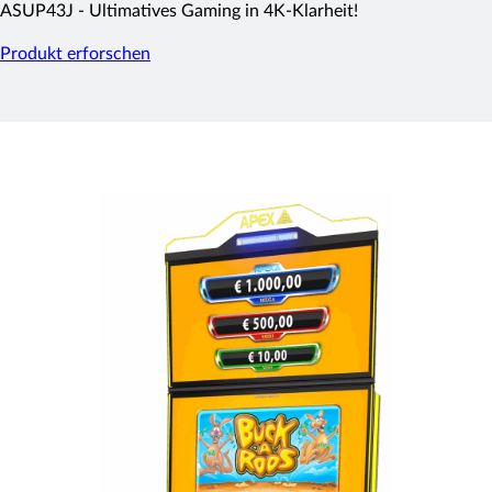
ASUP43J - Ultimatives Gaming in 4K-Klarheit!
Produkt erforschen