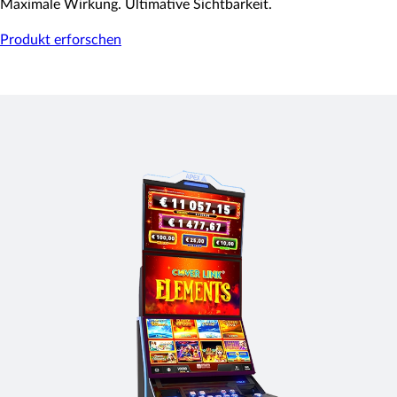
Maximale Wirkung. Ultimative Sichtbarkeit.
Produkt erforschen