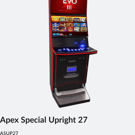
Apex Special Upright 27
ASUP27