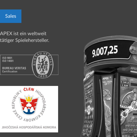
Sales
APEX ist ein weltweit
tätiger Spielehersteller.