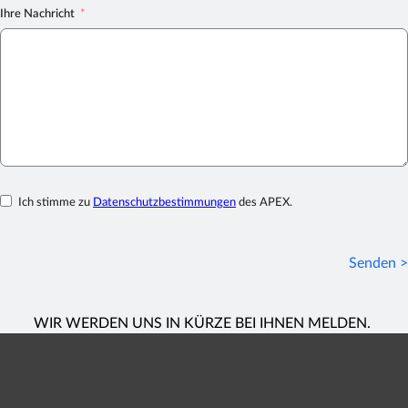
Ihre Nachricht
Ich stimme zu
Datenschutzbestimmungen
des APEX.
Senden >
WIR WERDEN UNS IN KÜRZE BEI IHNEN MELDEN.