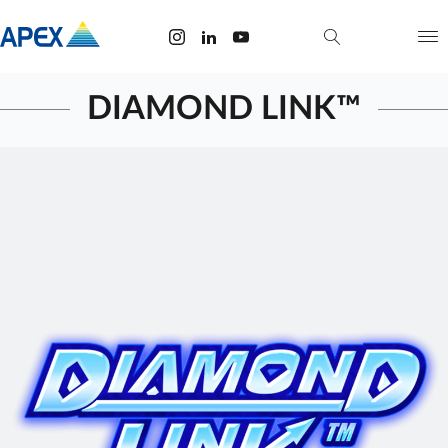
DIAMOND LINK™