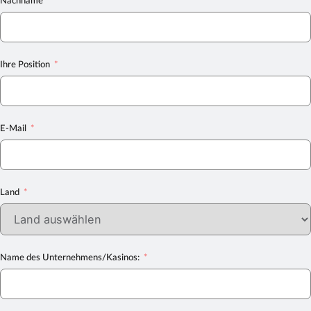
Nachname
Ihre Position
E-Mail
Land
Name des Unternehmens/Kasinos: