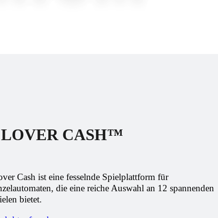
CLOVER CASH™
over Cash ist eine fesselnde Spielplattform für
nzelautomaten, die eine reiche Auswahl an 12 spannenden
elen bietet.