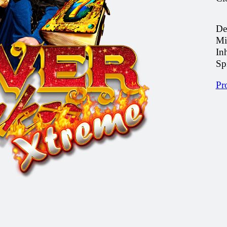
De
Mi
Inh
Sp
Pr