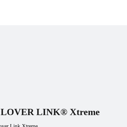
LOVER LINK® Xtreme
over Link Xtreme