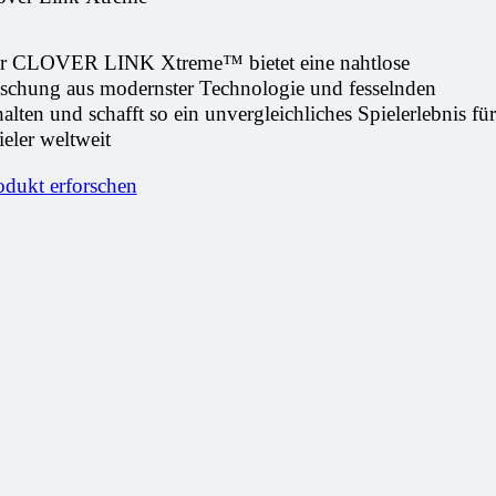
r CLOVER LINK Xtreme™ bietet eine nahtlose
schung aus modernster Technologie und fesselnden
alten und schafft so ein unvergleichliches Spielerlebnis für
ieler weltweit
odukt erforschen