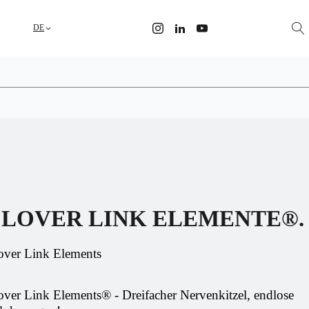
DE
LOVER LINK ELEMENTE®.
over Link Elements
over Link Elements® - Dreifacher Nervenkitzel, endlose