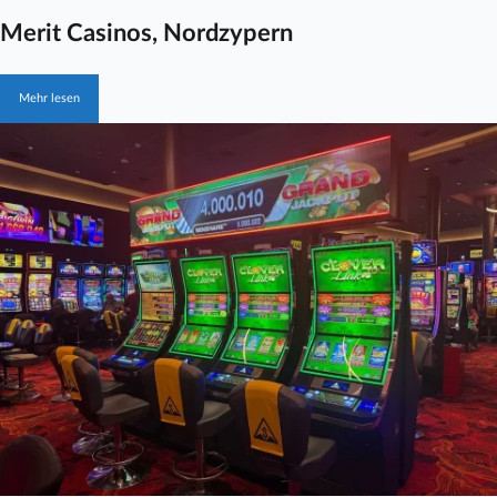
Merit Casinos, Nordzypern
Mehr lesen