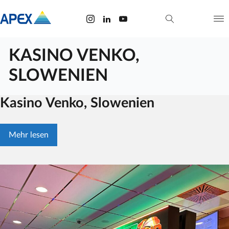
KASINO VENKO,
SLOWENIEN
Kasino Venko, Slowenien
Mehr lesen