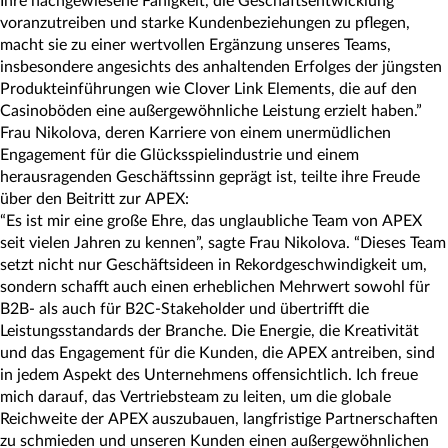
Ihre nachgewiesene Fähigkeit, die Geschäftsentwicklung
voranzutreiben und starke Kundenbeziehungen zu pflegen,
macht sie zu einer wertvollen Ergänzung unseres Teams,
insbesondere angesichts des anhaltenden Erfolges der jüngsten
Produkteinführungen wie Clover Link Elements, die auf den
Casinoböden eine außergewöhnliche Leistung erzielt haben.”
Frau Nikolova, deren Karriere von einem unermüdlichen
Engagement für die Glücksspielindustrie und einem
herausragenden Geschäftssinn geprägt ist, teilte ihre Freude
über den Beitritt zur APEX:
“Es ist mir eine große Ehre, das unglaubliche Team von APEX
seit vielen Jahren zu kennen”, sagte Frau Nikolova. “Dieses Team
setzt nicht nur Geschäftsideen in Rekordgeschwindigkeit um,
sondern schafft auch einen erheblichen Mehrwert sowohl für
B2B- als auch für B2C-Stakeholder und übertrifft die
Leistungsstandards der Branche. Die Energie, die Kreativität
und das Engagement für die Kunden, die APEX antreiben, sind
in jedem Aspekt des Unternehmens offensichtlich. Ich freue
mich darauf, das Vertriebsteam zu leiten, um die globale
Reichweite der APEX auszubauen, langfristige Partnerschaften
zu schmieden und unseren Kunden einen außergewöhnlichen